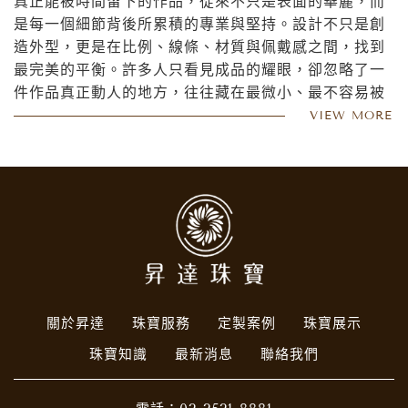
真正能被時間留下的作品，從來不只是表面的華麗，而
是每一個細節背後所累積的專業與堅持。設計不只是創
造外型，更是在比例、線條、材質與佩戴感之間，找到
最完美的平衡。許多人只看見成品的耀眼，卻忽略了一
件作品真正動人的地方，往往藏在最微小、最不容易被
發現的細節裡。
VIEW MORE
設計是一種態度，也是一種對品質的要求。每一次修
改、每一次調整、每一個看似不起眼的決定，都會影響
作品最後呈現出的高度與價值。真正高級的作品，不需
要過度張揚，而是在近距離欣賞時，依然能感受到其中
的精緻與層次。
細節不只是工藝，更代表一個人對專業的尊重。當別人
願意忽略的地方，你依然選擇認真對待，那份差距，終
究會成為作品與作品之間最本質的不同。
關於昇達
珠寶服務
定製案例
珠寶展示
珠寶知識
最新消息
聯絡我們