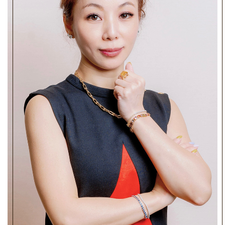
更進一步的挑選和篩選，確保每一顆裸石都是最完美
的。
我們熟悉顯微鏡鑲嵌工藝，有千萬次閱覽鑲嵌經驗。具
有現場電腦3D繪圖能力，更精準地還原客人心目中的飾
品。在現場更擁有最快速的維修服務，精通設計鑲嵌、
雷射焊接、電鍍拋光，快速解決客人各種疑難雜症。
我們為客戶提供最好的服務和產品，同時也會繼續專注
於技術研究和發展，讓我們的珠寶飾品更加精湛和獨
特。我們希望能夠繼續擴大我們的市場份額，讓更多的
人能夠欣賞到我們的產品和服務。